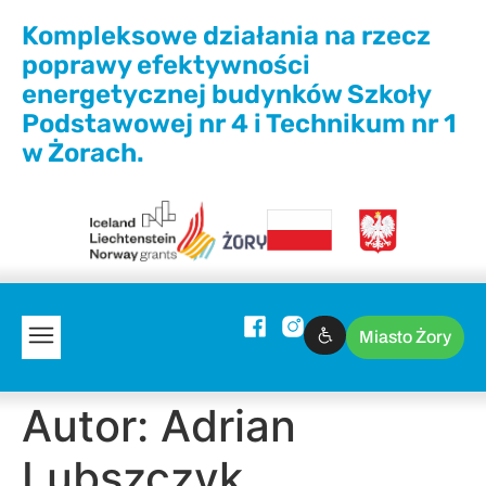
Kompleksowe działania na rzecz
poprawy efektywności
energetycznej budynków Szkoły
Podstawowej nr 4 i Technikum nr 1
w Żorach.
Miasto Żory
Autor:
Adrian
Lubszczyk