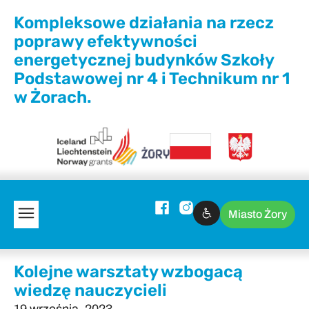
Kompleksowe działania na rzecz
poprawy efektywności
energetycznej budynków Szkoły
Podstawowej nr 4 i Technikum nr 1
w Żorach.
Miasto Żory
Kolejne warsztaty wzbogacą
wiedzę nauczycieli