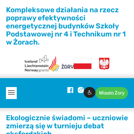
Kompleksowe działania na rzecz
poprawy efektywności
energetycznej budynków Szkoły
Podstawowej nr 4 i Technikum nr 1
w Żorach.
Miasto Żory
Ekologicznie świadomi – uczniowie
zmierzą się w turnieju debat