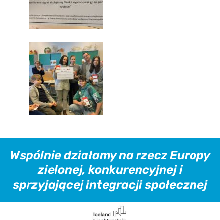
Wspólnie działamy na rzecz Europy
zielonej, konkurencyjnej i
sprzyjającej integracji społecznej