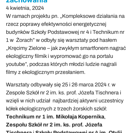
zachowania
4 kwietnia, 2024
W ramach projektu pn. „Kompleksowe działania na
rzecz poprawy efektywności energetycznej
budynków Szkoły Podstawowej nr 4 i Technikum nr
1 w Żorach” w odbyły się warsztaty pod hasłem
„Kręcimy Zielone – jak zwykłym smartfonem nagrać
ekologiczny filmik i wypromować go na portalu
youtube”, podczas których młodzi ludzie nagrali
filmy z ekologicznym przesłaniem.
Warsztaty odbywały się 25 i 26 marca 2024 r. w
Zespole Szkół nr 2 im. ks. prof. Józefa Tischnera i
wzięli w nich udział najbardziej aktywni uczestnicy
kółek ekologicznych z trzech żorskich szkół:
Technikum nr 1 im. Mikołaja Kopernika
,
Zespołu Szkół nr 2 im. ks. prof. Józefa
Tischnera
i
Szkoły Podstawowej nr 4 im. Otylii