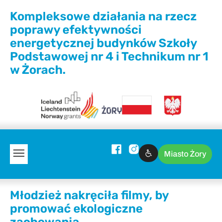
Kompleksowe działania na rzecz
poprawy efektywności
energetycznej budynków Szkoły
Podstawowej nr 4 i Technikum nr 1
w Żorach.
Miasto Żory
Młodzież nakręciła filmy, by
promować ekologiczne