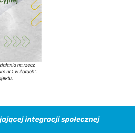
iałania na rzecz
m nr 1 w Żorach”.
kjektu.
jającej integracji społecznej