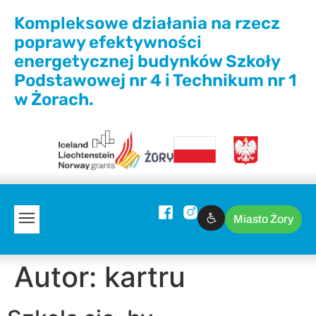
Kompleksowe działania na rzecz
poprawy efektywności
energetycznej budynków Szkoły
Podstawowej nr 4 i Technikum nr 1
w Żorach.
Miasto Żory
Autor:
kartru