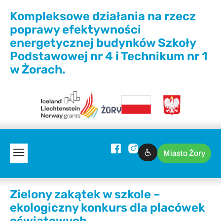
Kompleksowe działania na rzecz
poprawy efektywności
energetycznej budynków Szkoły
Podstawowej nr 4 i Technikum nr 1
w Żorach.
Miasto Żory
Zielony zakątek w szkole –
ekologiczny konkurs dla placówek