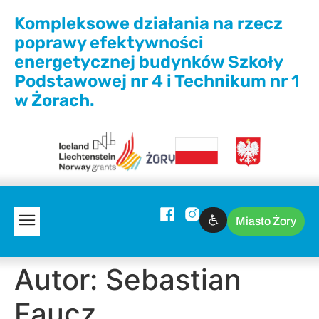
Kompleksowe działania na rzecz
poprawy efektywności
energetycznej budynków Szkoły
Podstawowej nr 4 i Technikum nr 1
w Żorach.
Miasto Żory
Autor:
Sebastian
Faucz