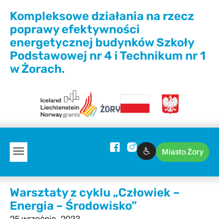
Kompleksowe działania na rzecz
poprawy efektywności
energetycznej budynków Szkoły
Podstawowej nr 4 i Technikum nr 1
w Żorach.
Miasto Żory
Warsztaty z cyklu „Człowiek –
Energia – Środowisko”