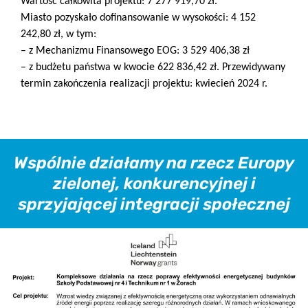
Wartość całkowita projektu: 7 277 919,70 zł.
Miasto pozyskało dofinansowanie w wysokości: 4 152
242,80 zł, w tym:
– z Mechanizmu Finansowego EOG: 3 529 406,38 zł
– z budżetu państwa w kwocie 622 836,42 zł. Przewidywany
termin zakończenia realizacji projektu: kwiecień 2024 r.
Wspólnie działamy na rzecz Europy
zielonej, konkurencyjnej i
sprzyjającej integracji społecznej