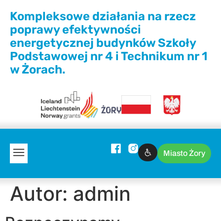
Kompleksowe działania na rzecz
poprawy efektywności
energetycznej budynków Szkoły
Podstawowej nr 4 i Technikum nr 1
w Żorach.
Miasto Żory
Autor:
admin