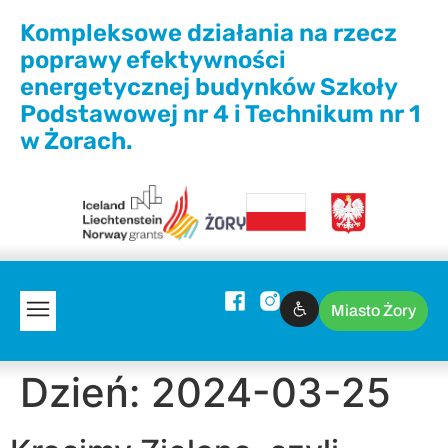
Kompleksowe działania na rzecz
poprawy efektywności
energetycznej budynków Szkoły
Podstawowej nr 4 i Technikum nr 1
w Żorach.
Miasto Żory
Dzień:
2024-03-25